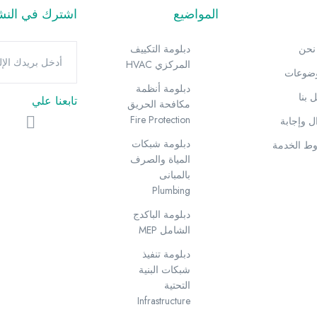
المواضيع
اشترك في النشرة
نحن
دبلومة التكييف
المركزي HVAC
وضوعات
دبلومة أنظمة
 بنا
تابعنا علي
مكافحة الحريق
Fire Protection
 وإجابة
دبلومة شبكات
ط الخدمة
المياة والصرف
بالمبانى
Plumbing
دبلومة الباكدج
الشامل MEP
دبلومة تنفيذ
شبكات البنية
التحتية
Infrastructure