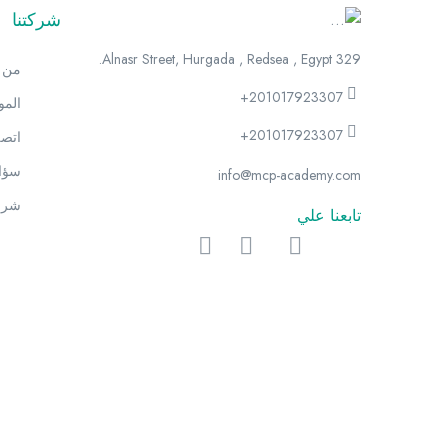
شركتنا
329 Alnasr Street, Hurgada , Redsea , Egypt.
من 
+201017923307
الم
+201017923307
اتصل
سؤال
info@mcp-academy.com
شرو
تابعنا علي