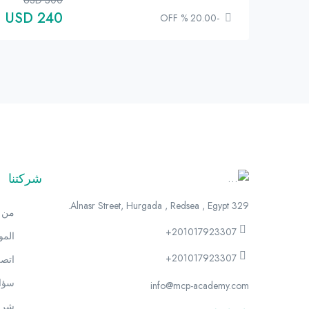
240 USD
-20.00 % OFF
شركتنا
329 Alnasr Street, Hurgada , Redsea , Egypt.
من 
+201017923307
الم
+201017923307
اتصل
سؤال
info@mcp-academy.com
شرو